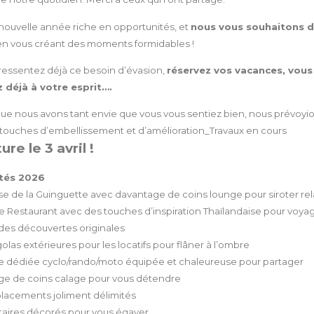
 nouvelle année riche en opportunités, et
nous vous souhaitons d
n vous créant des moments formidables !
s ressentez déjà ce besoin d’évasion,
réservez vos vacances, vous
 déjà à votre esprit….
que nous avons tant envie que vous vous sentiez bien, nous prévoyi
touches d’embellissement et d’amélioration_Travaux en cours
re le 3 avril !
tés 2026
ENGLISH
sse de la Guinguette avec davantage de coins lounge pour siroter rel
e Restaurant avec des touches d’inspiration Thaïlandaise pour voyag
 des découvertes originales
las extérieures pour les locatifs pour flâner à l’ombre
 dédiée cyclo/rando/moto équipée et chaleureuse pour partager
e de coins calage pour vous détendre
acements joliment délimités
taires décorés pour vous égayer