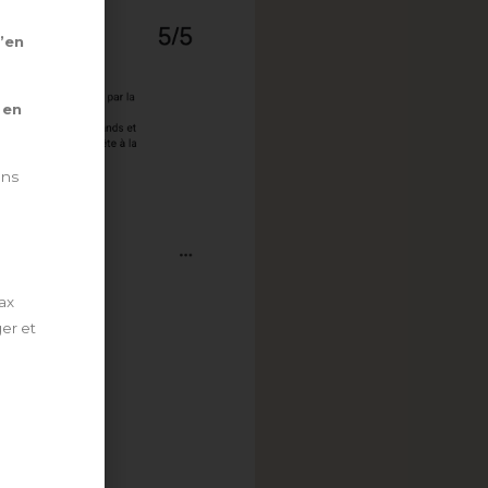
’en
 en
ons
ax
er et