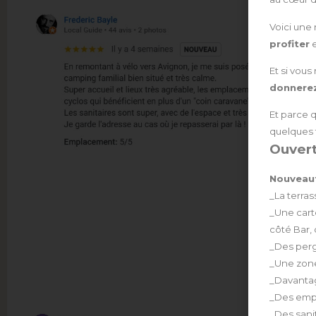
Voici une
profiter
e
Et si vou
donnerez
Et parce 
quelques 
Ouvertu
Nouveau
_La terra
_Une cart
côté Bar,
_Des pergo
_Une zone
_Davantag
_Des empl
_Des sani