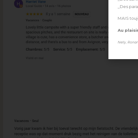
_Des para
MAIS touj
Au plaisi
Nelly, Ronan