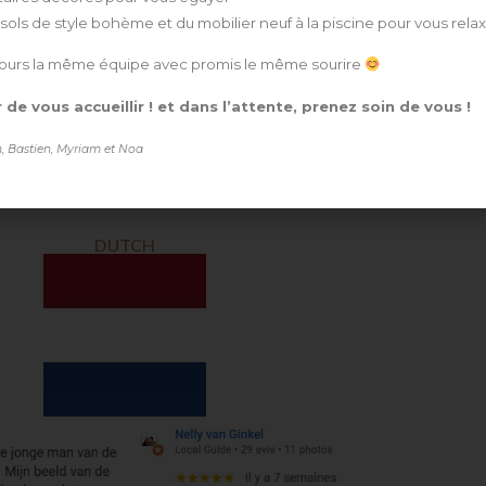
sols de style bohème et du mobilier neuf à la piscine pour vous rela
ours la même équipe avec promis le même sourire
r de vous accueillir ! et dans l’attente, prenez soin de vous !
, Bastien, Myriam et Noa
DUTCH