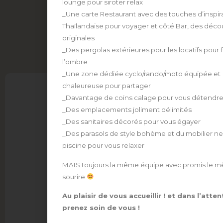
lounge pour siroter relax
_Une carte Restaurant avec des touches d’inspir
Thaïlandaise pour voyager et côté Bar, des déco
originales
_Des pergolas extérieures pour les locatifs pour f
l’ombre
_Une zone dédiée cyclo/rando/moto équipée et
chaleureuse pour partager
C
_Davantage de coins calage pour vous détendr
_Des emplacements joliment délimités
V
(+33) 04 66 59 21 29
_Des sanitaires décorés pour vous égayer
R
_Des parasols de style bohème et du mobilier neu
d
piscine pour vous relaxer
3
3
MAIS toujours la même équipe avec promis le 
V
sourire
F
Au plaisir de vous accueillir ! et dans l’atten
c
prenez soin de vous !