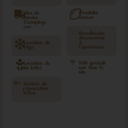
Produits
Aire de
locaux
service
Camping-
car
Roadbooks
découvertes
&
Location de
Expériences
frigo
Wifi gratuit
Location de
sur tout le
kit bébé
site
Station de
réparation
Vélos