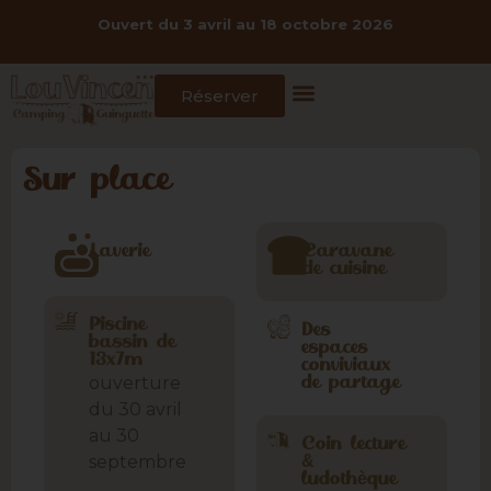
Ouvert du 3 avril au 18 octobre 2026
Réserver
Sur place
Laverie
Caravane
de cuisine
Piscine
Des
bassin de
espaces
13x7m
conviviaux
ouverture
de partage
du 30 avril
au 30
Coin lecture
septembre
&
ludothèque